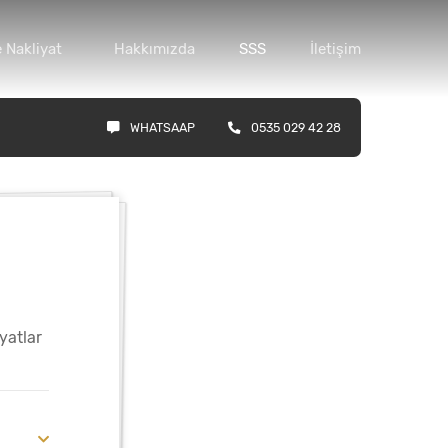
 Nakliyat
Hakkımızda
SSS
İletişim
WHATSAAP
0535 029 42 28
yatlar