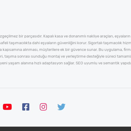
zgeçilmez bir parçasıdır. Kapalı kasa ve donanımlı nakliye araçları, eşyaları
eli taşımacılıkta dahi eşyaların güvenliğini korur. Sigortalı taşımacılık hizmet
orta kapsamına alınması, müşterilere ek bir güvence sunar. Bu uygulama, fir
eri, taşıma sonrası sunduğu montaj ve yerleştirme desteğiyle süreci tamamlar
si, yeni yaşam alanına hızlı adaptasyon sağlar. SEO uyumlu ve semantik yapıd