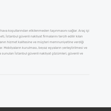
n hava koşullarından etkilenmeden taşınmasını sağlar. Araç içi
i, İstanbul güvenli nakliyat firmalarını tercih edilir kılan
manın hizmet kalitesine ve müşteri memnuniyetine verdiği
. Mobilyaların kurulması, beyaz eşyaların yerleştirilmesi ve
a sunulan İstanbul güvenli nakliyat çözümleri, güvenli ve