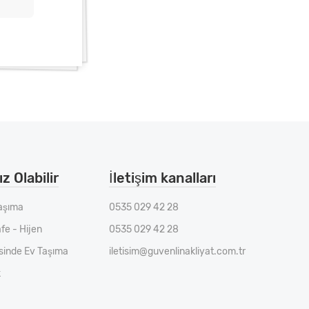
z Olabilir
İletişim kanalları
aşıma
0535 029 42 28
fe - Hijen
0535 029 42 28
esinde Ev Taşıma
iletisim@guvenlinakliyat.com.tr
k