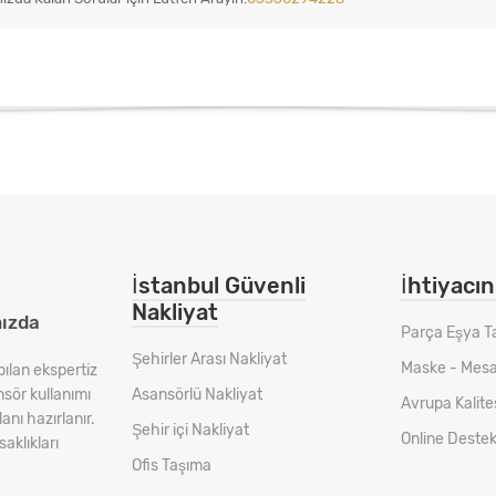
İstanbul Güvenli
İhtiyacını
Nakliyat
mızda
Parça Eşya T
Şehirler Arası Nakliyat
Maske - Mesa
pılan ekspertiz
nsör kullanımı
Asansörlü Nakliyat
Avrupa Kalit
anı hazırlanır.
Şehir içi Nakliyat
Online Deste
aklıkları
Ofis Taşıma